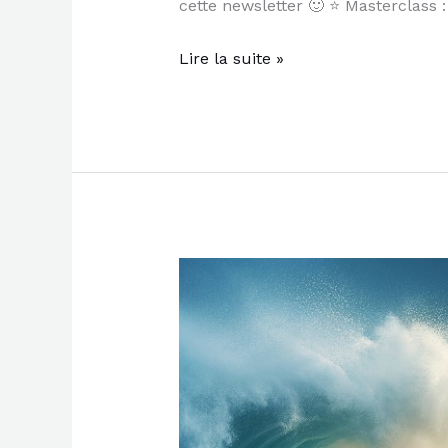
cette newsletter 🙂 ⭐ Masterclass :
Lire la suite »
Oubliez
les
bonnes
résolutions,
voici
comment
fixer