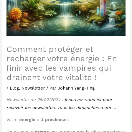
Comment protéger et
recharger votre énergie : En
finir avec les vampires qui
drainent votre vitalité !
/
Blog
,
Newsletter
/ Par
Johann Yang-Ting
Newsletter du 25/02/2024 :
Inscrivez-vous ici pour
recevoir les newsletters tous les dimanches matin…
Votre
énergie
est
précieuse
!
On dit que le
temps
est la ressource la plus importante