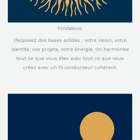
Fondations
(Re)posez des bases solides : votre vision, votre
identité, vos projets, votre énergie. On harmonise
tout ce que vous êtes avec tout ce que vous
créez avec un fil conducteur cohérent.