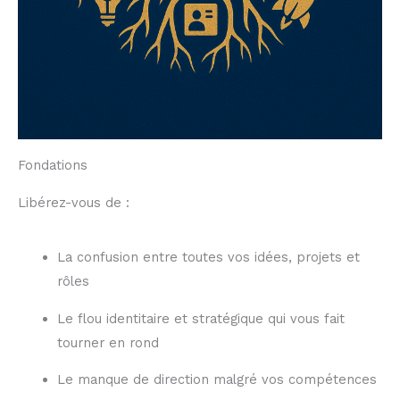
Fondations
Libérez-vous de :
La confusion entre toutes vos idées, projets et
rôles
Le flou identitaire et stratégique qui vous fait
tourner en rond
Le manque de direction malgré vos compétences