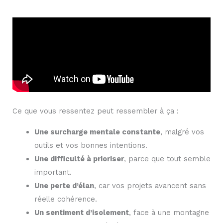
Ce que vous ressentez peut ressembler à ça :
Une surcharge mentale constante
, malgré vos
outils et vos bonnes intentions.
Une difficulté à prioriser
, parce que tout semble
important.
Une perte d’élan
, car vos projets avancent sans
réelle cohérence.
Un sentiment d’isolement
, face à une montagne