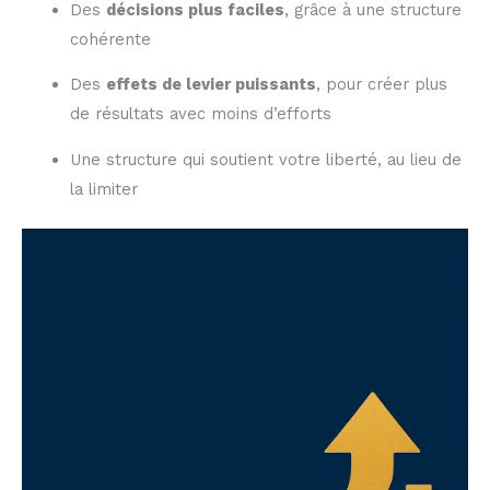
Des
décisions plus faciles
, grâce à une structure
cohérente
Des
effets de levier puissants
, pour créer plus
de résultats avec moins d’efforts
Une structure qui soutient votre liberté, au lieu de
la limiter