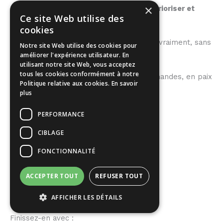
×
Un système naturel pour
décider, prioriser et
Ce site Web utilise des
avancer sans friction
cookies
Plus de temps pour ce qui compte vraiment, sans
Notre site Web utilise des cookies pour
améliorer l'expérience utilisateur. En
sacrifier vos ambitions
utilisant notre site Web, vous acceptez
tous les cookies conformément à notre
La sensation d’être enfin aux commandes, en paix
Politique relative aux cookies.
En savoir
avec vos choix
plus
PERFORMANCE
CIBLAGE
FONCTIONNALITÉ
ACCEPTER TOUT
REFUSER TOUT
Wealth
AFFICHER LES DÉTAILS
Finissez-en avec :