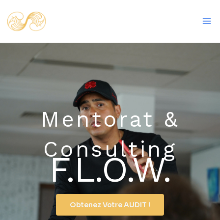
Aller
Ma
au
Me
contenu
Mentorat &
Consulting
F.L.O.W.
Obtenez Votre AUDIT !