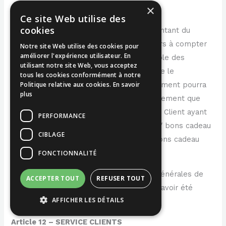
×
et la facture originale d’achat.
Ce site Web utilise des
cookies
L’Exploitant remboursera au Client le montant du
Produit dans un délai de quatorze (14) jours à compter
Notre site Web utilise des cookies pour
améliorer l'expérience utilisateur. En
de la réception du Produit et de l’ensemble des
utilisant notre site Web, vous acceptez
éléments permettant de mettre en œuvre le
tous les cookies conformément à notre
Politique relative aux cookies.
En savoir
remboursement du Client. Ce remboursement pourra
plus
être effectué par le même moyen de paiement que
celui employé pour le Client. A ce titre, le Client ayant
PERFORMANCE
réglé sa commande sous forme d’avoirs / bons cadeau
CIBLAGE
pourront être remboursés par avoirs / bons cadeau
selon la volonté de l’Exploitant.
FONCTIONNALITÉ
En acceptant les présentes Conditions Générales de
ACCEPTER TOUT
REFUSER TOUT
Vente, le Client reconnaît expressément avoir été
AFFICHER LES DÉTAILS
informé des modalités de rétractation.
Article 12 – SERVICE CLIENTS