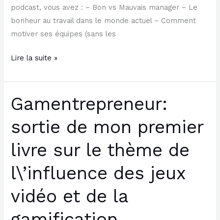
podcast, vous avez : – Bon vs Mauvais manager – Le
bonheur au travail dans le monde actuel – Comment
motiver ses équipes (sans les
Lire la suite »
Gamentrepreneur:
Gamentrepreneur:
sortie
sortie de mon premier
de
mon
livre sur le thème de
premier
livre
l\’influence des jeux
sur
vidéo et de la
le
thème
gamification
de