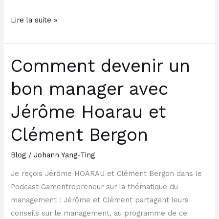
Lire la suite »
Comment devenir un
Comment
devenir
bon manager avec
un
bon
Jérôme Hoarau et
manager
avec
Clément Bergon
Jérôme
Hoarau
Blog
/
Johann Yang-Ting
et
Je reçois Jérôme HOARAU et Clément Bergon dans le
Clément
Podcast Gamentrepreneur sur la thématique du
Bergon
management : Jérôme et Clément partagent leurs
conseils sur le management, au programme de ce