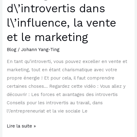
avantages
d\’introvertis dans
d\’introvertis
dans
l\’influence, la vente
l\’influence,
et le marketing
la
vente
Blog
/
Johann Yang-Ting
et
le
En tant qu’introverti, vous pouvez exceller en vente et
marketing
marketing, tout en étant charismatique avec votre
propre énergie ! Et pour cela, il faut comprendre
certaines choses… Regardez cette vidéo : Vous allez y
découvrir : Les forces et avantages des introvertis
Conseils pour les introvertis au travail, dans
l\’entrepreneuriat et la vie sociale Le
Lire la suite »