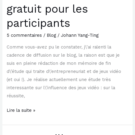
vidéos
gratuit pour les
:
un
participants
bonus
gratuit
5 commentaires
/
Blog
/
Johann Yang-Ting
pour
Comme vous-avez pu le constater, j\’ai ralenti la
les
cadence de diffusion sur le blog, la raison est que je
participants
suis en pleine rédaction de mon mémoire de fin
d\’étude qui traite d\’entrepreneuriat et de jeux vidéo
(et oui !). Je réalise actuellement une étude très
interessante sur l\’influence des jeux vidéo : sur la
réussite,
Lire la suite »