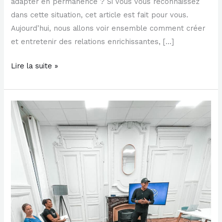
adapter en permanence ? Si vous vous reconnaissez
dans cette situation, cet article est fait pour vous.
Aujourd’hui, nous allons voir ensemble comment créer
et entretenir des relations enrichissantes, […]
Lire la suite »
Le
guide
de
l’Anti-
Networking
&
Anti-
Marketing
pour