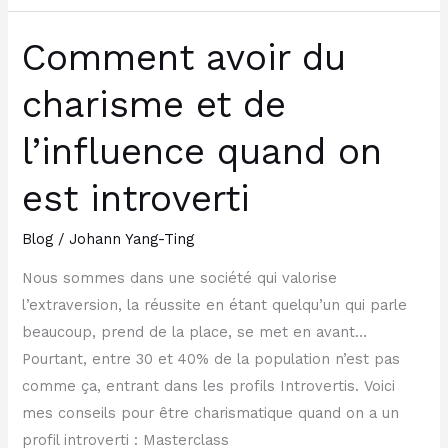
Comment avoir du
Comment
avoir
charisme et de
du
charisme
l’influence quand on
et
de
est introverti
l’influence
quand
Blog
/
Johann Yang-Ting
on
Nous sommes dans une société qui valorise
est
l’extraversion, la réussite en étant quelqu’un qui parle
introverti
beaucoup, prend de la place, se met en avant…
Pourtant, entre 30 et 40% de la population n’est pas
comme ça, entrant dans les profils Introvertis. Voici
mes conseils pour être charismatique quand on a un
profil introverti : Masterclass