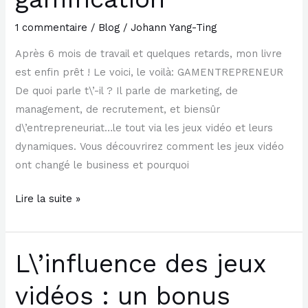
l\’influence
1 commentaire
/
Blog
/
Johann Yang-Ting
des
jeux
Après 6 mois de travail et quelques retards, mon livre
vidéo
est enfin prêt ! Le voici, le voilà: GAMENTREPRENEUR
et
De quoi parle t\’-il ? Il parle de marketing, de
de
management, de recrutement, et biensûr
la
d\’entrepreneuriat…le tout via les jeux vidéo et leurs
gamification
dynamiques. Vous découvrirez comment les jeux vidéo
ont changé le business et pourquoi
Lire la suite »
L\’influence des jeux
L\’influence
des
vidéos : un bonus
jeux