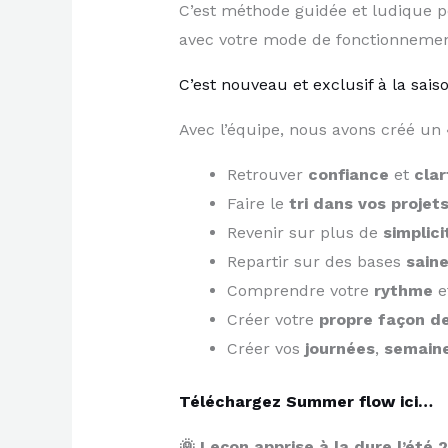
C’est méthode guidée et ludique p
avec votre mode de fonctionnemen
​C’est nouveau et exclusif à la saiso
Avec l’équipe, nous avons créé un
Retrouver
confiance
et
cla
Faire le
tri dans vos projet
Revenir sur plus de
simplici
Repartir sur des bases
sain
Comprendre votre
rythme
e
Créer votre
propre façon d
Créer vos
journées
,
semain
Téléchargez Summer flow ici…
🌞 Leçon apprise à la dure l’été 