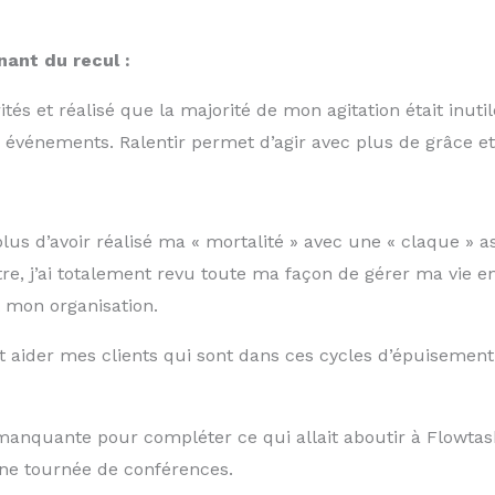
nant du recul :
tés et réalisé que la majorité de mon agitation était inutil
s événements. Ralentir permet d’agir avec plus de grâce et
plus d’avoir réalisé ma « mortalité » avec une « claque » a
e, j’ai totalement revu toute ma façon de gérer ma vie e
t mon organisation.
t aider mes clients qui sont dans ces cycles d’épuiseme
anquante pour compléter ce qui allait aboutir à Flowtaskin
une tournée de conférences.