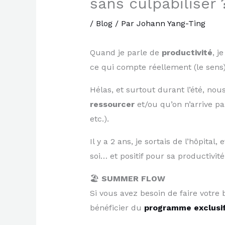
sans culpabiliser 
/
Blog
/ Par
Johann Yang-Ting
Quand je parle de
productivité
, j
ce qui compte réellement (le sens)
Hélas, et surtout durant l’été, no
ressourcer
et/ou qu’on n’arrive pa
etc.).
Il y a 2 ans, je sortais de l’hôpital
soi… et positif pour sa productivité
🏖️
SUMMER FLOW
Si vous avez besoin de faire votre 
bénéficier du
programme exclusi