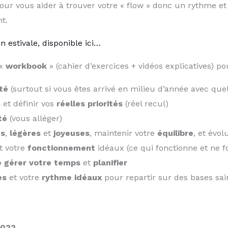
our vous aider à trouver votre « flow » donc un rythme e
t.
n estivale, disponible ici…​
 «
workbook
» (cahier d’exercices + vidéos explicatives) p
rté
(surtout si vous êtes arrivé en milieu d’année avec qu
s
et définir vos
réelles priorités
(réel recul)
té
(vous alléger)
es
,
légères
et
joyeuses
, maintenir votre
équilibre
, et évo
t votre
fonctionnement
idéaux (ce qui fonctionne et ne 
e gérer votre temps
et
planifier
es
et votre
rythme
idéaux
pour repartir sur des bases sai
2022