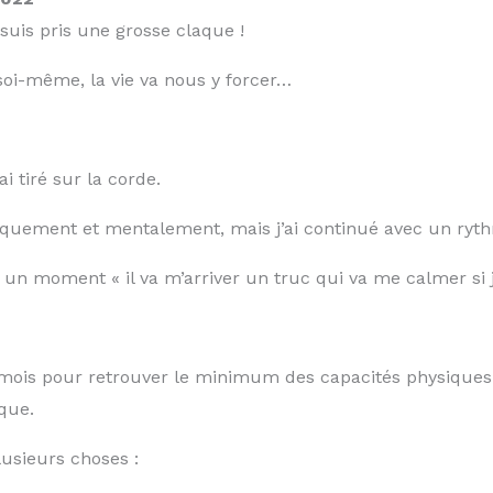
 suis pris une grosse claque !
 soi-même, la vie va nous y forcer…
’ai tiré sur la corde.
ysiquement et mentalement, mais j’ai continué avec un ryt
à un moment « il va m’arriver un truc qui va me calmer si
d’1 mois pour retrouver le minimum des capacités physique
que.
usieurs choses :