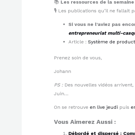
📚
Les ressources de la semaine
🎙️ Les publications qu’il ne fallai
Si vous ne l’aviez pas enc
entrepreneuriat multi-casqu
Article :
​Système de product
Prenez soin de vous,
Johann
PS :
Des nouvelles vidéos arrivent,
Juin…
On se retrouve
​en live jeudi​
puis
​e
Vous Aimerez Aussi :
Débordé et dispersé : Comm