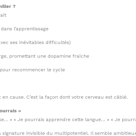
ilier ?
aît
dans l’apprentissage
ec ses inévitables difficultés)
rge, promettant une dopamine fraîche
l pour recommencer le cycle
st en cause. C’est la façon dont votre cerveau est câblé.
ourrais »
ise… » « Je pourrais apprendre cette langue… » « Je pourra
a signature invisible du multipotentiel. Il semble ambitie