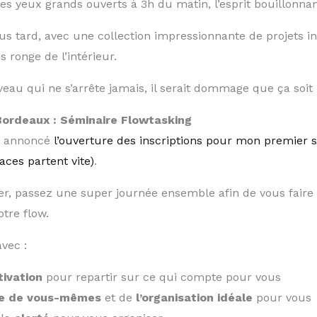
s yeux grands ouverts à 3h du matin, l’esprit bouillonnan
s tard, avec une collection impressionnante de projets i
s ronge de l’intérieur.
rveau qui ne s’arrête jamais, il serait dommage que ça soi
Bordeaux : Séminaire Flowtasking
ai annoncé
​l’ouverture des inscriptions pour mon premier 
ces partent vite)​
.
uver, passez une super journée ensemble afin de vous faire
tre flow.
vec :
ivation
pour repartir sur ce qui compte pour vous
e de vous-mêmes
et de
l’organisation
idéale
pour vous