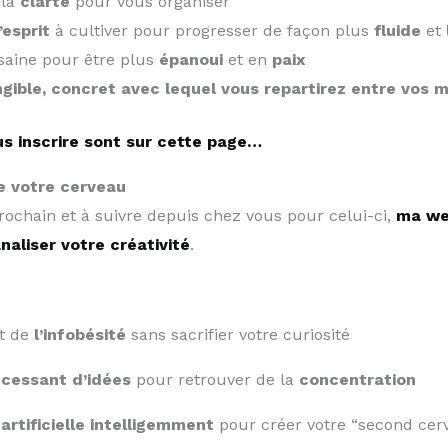
 la
clarté
pour vous organiser
’esprit
à cultiver pour progresser de façon plus
fluide
et
 saine pour être plus
épanoui
et en
paix
gible
,
concret
avec lequel vous repartirez entre vos m
us inscrire sont sur cette page…
de votre cerveau
rochain et à suivre depuis chez vous pour celui-ci,
ma we
naliser votre créativité
.
it de
l’infobésité
sans sacrifier votre curiosité
ncessant d’idées
pour retrouver de la
concentration
 artificielle intelligemment
pour créer votre “second cer