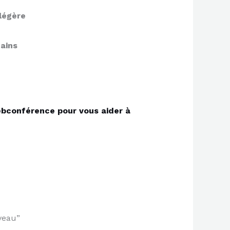
légère
ains
bconférence pour vous aider à
veau”