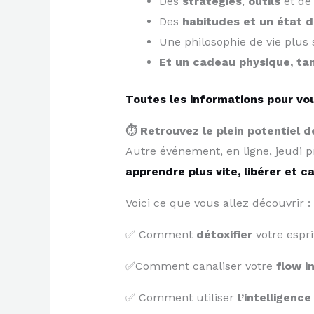
​Des
stratégies
,
outils
et de
​Des
habitudes et un état d
​Une philosophie de vie plus
​Et un cadeau
physique
,
tan
Toutes les informations pour vo
⏱️ Retrouvez le plein potentiel 
Autre événement, en ligne, jeudi p
apprendre plus vite, libérer et ca
Voici ce que vous allez découvrir :
✅ Comment
détoxifier
votre espr
✅Comment canaliser votre
flow i
✅ Comment utiliser
l’intelligence