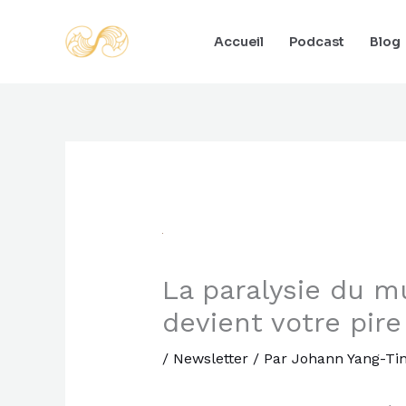
Aller
au
Accueil
Podcast
Blog
contenu
La paralysie du mu
devient votre pire
/
Newsletter
/ Par
Johann Yang-Ti