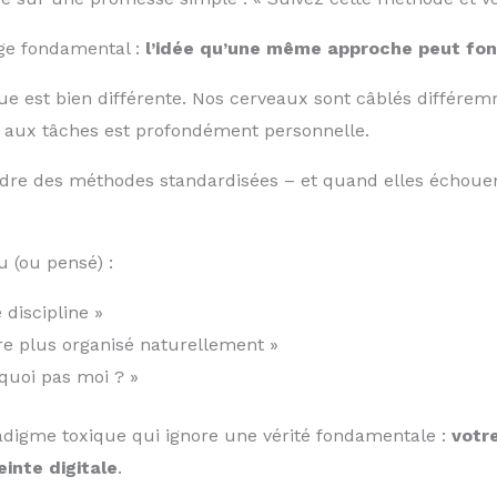
ge fondamental :
l’idée qu’une même approche peut fon
que est bien différente. Nos cerveaux sont câblés différe
et aux tâches est profondément personnelle.
dre des méthodes standardisées – et quand elles échouen
 (ou pensé) :
discipline »
re plus organisé naturellement »
rquoi pas moi ? »
radigme toxique qui ignore une vérité fondamentale :
votr
inte digitale
.