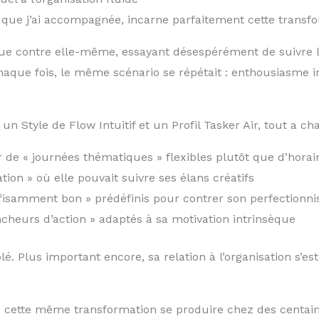
 que j’ai accompagnée, incarne parfaitement cette transfo
ttue contre elle-même, essayant désespérément de suivr
ue fois, le même scénario se répétait : enthousiasme ini
 un Style de Flow Intuitif et un Profil Tasker Air, tout a 
de « journées thématiques » flexibles plutôt que d’horair
ation » où elle pouvait suivre ses élans créatifs
uffisamment bon » prédéfinis pour contrer son perfectionn
cheurs d’action » adaptés à sa motivation intrinsèque
lé. Plus important encore, sa relation à l’organisation s’es
 vu cette même transformation se produire chez des centai