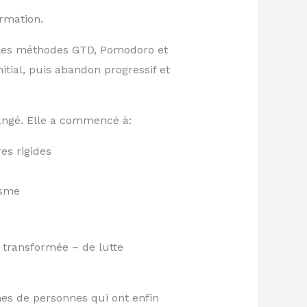
rmation.
e les méthodes GTD, Pomodoro et
tial, puis abandon progressif et
changé. Elle a commencé à:
es rigides
isme
t transformée – de lutte
nes de personnes qui ont enfin