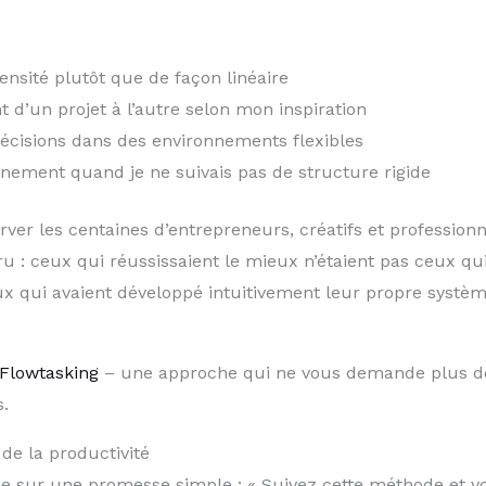
ntensité plutôt que de façon linéaire
 d’un projet à l’autre selon mon inspiration
écisions dans des environnements flexibles
einement quand je ne suivais pas de structure rigide
rver les centaines d’entrepreneurs, créatifs et profession
u : ceux qui réussissaient le mieux n’étaient pas ceux qui
ux qui avaient développé intuitivement leur propre systèm
Flowtasking
– une approche qui ne vous demande plus d
.
de la productivité
ose sur une promesse simple : « Suivez cette méthode et vo