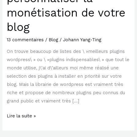
personnaliser
monétisation de votre
la
blog
monétisation
de
13 commentaires
/
Blog
/
Johann Yang-Ting
votre
blog
On trouve beaucoup de listes des \ »meilleurs plugins
wordpress\ » ou \ »plugins indispensables\ » que tout le
monde utilise, j\’ai d\’ailleurs moi même réalisé une
selection des plugins à installer en priorité sur votre
blog. Mais la librairie de wordpress est vraiment très
riche et propose de nombreux plugins peu connus du
grand public et vraiment très […]
Lire la suite »