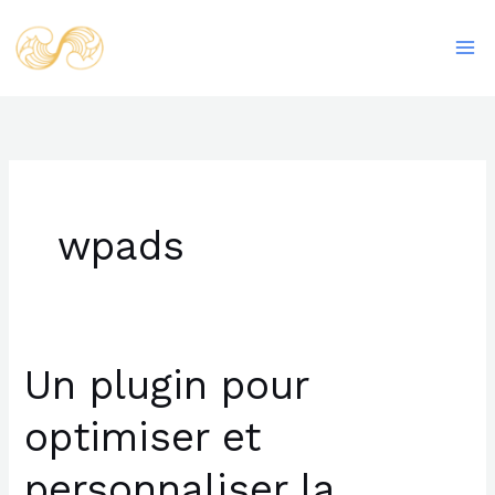
Aller
Ma
au
Me
contenu
wpads
Un plugin pour
Un
plugin
optimiser et
pour
optimiser
personnaliser la
et