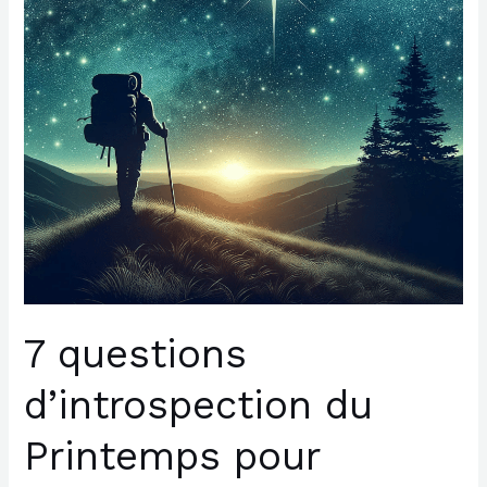
pour
trouver
votre
vocation
professionnelle
et
vos
priorités
des
prochains
mois
7 questions
d’introspection du
Printemps pour