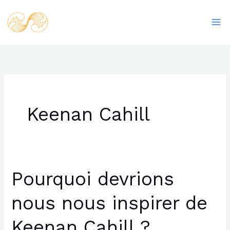
Aller
Ma
au
Me
contenu
Keenan Cahill
Pourquoi devrions
Pourquoi
devrions
nous nous inspirer de
nous
nous
Keenan Cahill ?
inspirer