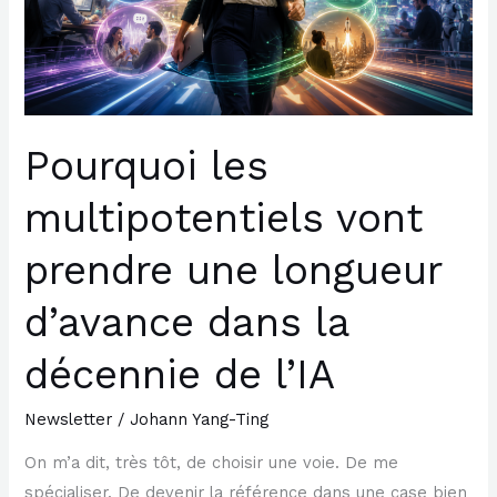
une
longueur
d’avance
dans
la
Pourquoi les
décennie
multipotentiels vont
de
l’IA
prendre une longueur
d’avance dans la
décennie de l’IA
Newsletter
/
Johann Yang-Ting
On m’a dit, très tôt, de choisir une voie. De me
spécialiser. De devenir la référence dans une case bien