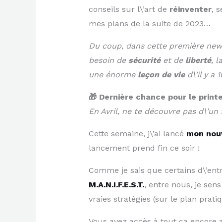
conseils sur l\’art de
réinventer
, 
mes plans de la suite de 2023…
Du coup, dans cette première newsl
besoin de
sécurité
et de
liberté
, 
une énorme
leçon de vie
d\’il y a
🎁 Dernière chance pour le print
En Avril, ne te découvre pas d\’un 
Cette semaine, j\’ai lancé
mon nouv
lancement prend fin ce soir !
Comme je sais que certains d\’entr
M.A.N.I.F.E.S.T.
, entre nous, je se
vraies stratégies (sur le plan prati
Vous avez accès à tout ça encore a