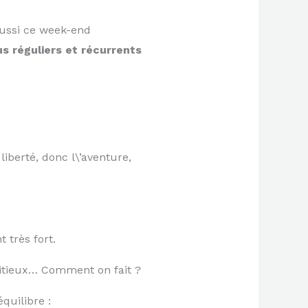
ussi ce week-end
s réguliers et récurrents
iberté, donc l\’aventure,
 très fort.
bitieux… Comment on fait ?
uilibre :