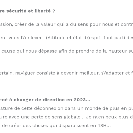
e sécurité et liberté ?
 mission, créer de la valeur qui a du sens pour nous et con
t vous l\’enlever ! (Attitude et état d\’esprit font parti 
e cause qui nous dépasse afin de prendre de la hauteur su
n, naviguer consiste à devenir meilleur, s\’adapter et f
mené à changer de direction en 2023…
sature de cette déconnexion dans un monde de plus en plu
ure avec une perte de sens globale… Je n\’en peux plus 
sion de créer des choses qui disparaissent en 48H…