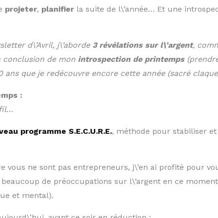
se
projeter
,
planifier
la suite de l\’année… Et une introspec
etter d\’Avril, j\’aborde
3 révélations sur l\’argent
, comm
la conclusion de mon
introspection de printemps
(prendre
 10 ans que je redécouvre encore cette année (sacré claqu
emps :
fil…
eau programme S.E.C.U.R.E.
, méthode pour stabiliser et 
e vous ne sont pas entrepreneurs, j\’en ai profité pour vo
ns beaucoup de préoccupations sur l\’argent en ce moment,
que et mental).
ujourd\’hui, avant ce soir en réduction :