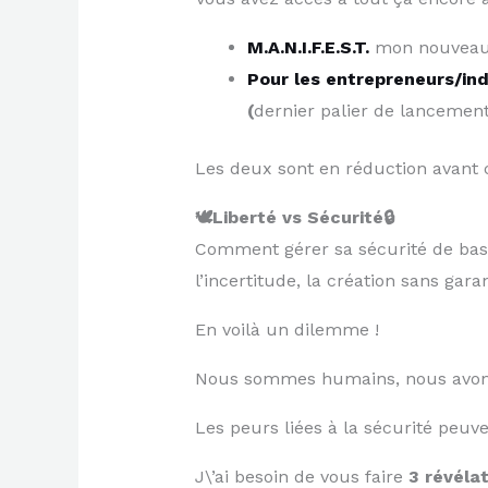
M.A.N.I.F.E.S.T.
mon nouveau
Pour les entrepreneurs/ind
(
dernier palier de lancemen
Les deux sont en réduction avant c
🕊️Liberté vs Sécurité🔒
Comment gérer sa sécurité de base 
l’incertitude, la création sans gara
En voilà un dilemme !
Nous sommes humains, nous avons be
Les peurs liées à la sécurité peu
J\’ai besoin de vous faire
3 révélat