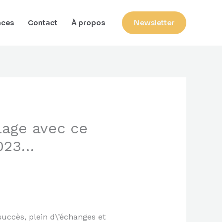
nces
Contact
À propos
Newsletter
lage avec ce
2023…
uccès, plein d\’échanges et