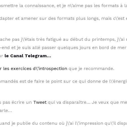
smettre la connaissance, et je n\’aime pas les formats à
\’adapter et amener sur des formats plus longs, mais c\’es
ache pas j\’étais très fatigué au début du printemps, j\’ai r
end et je suis allé passer quelques jours en bord de me
ur
le Canal Telegram…
r les exercices d\’introspection
que je recommande.
mandés est de faire le point sur ce qui donne de l\’énergie 
s pas écrire un
Tweet
qui va disparaître… Je veux que mes 
parle…
and je publie du contenu où j\’ai l\’impression qu\’il dis