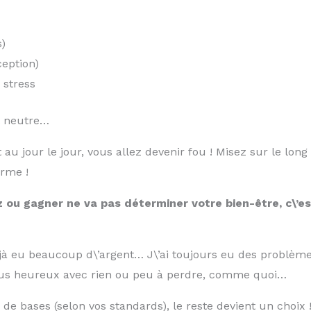
s)
ception)
 stress
st neutre…
t au jour le jour, vous allez devenir fou ! Misez sur le lon
rme !
 ou gagner ne va pas déterminer votre bien-être, c\’es
 déjà eu beaucoup d\’argent… J\’ai toujours eu des problèm
 plus heureux avec rien ou peu à perdre, comme quoi…
de bases (selon vos standards), le reste devient un choix 