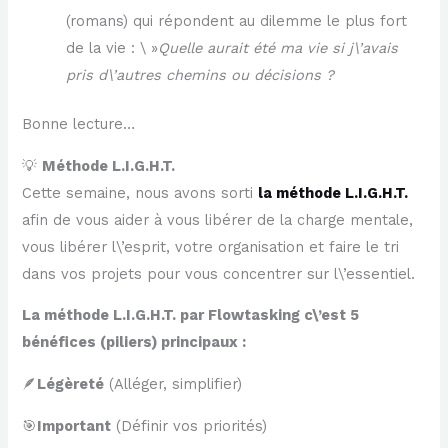
(romans) qui répondent au dilemme le plus fort
de la vie : \ »
Quelle aurait été ma vie si j\’avais
pris d\’autres chemins ou décisions ?
Bonne lecture…
💡
Méthode L.I.G.H.T.
Cette semaine, nous avons sorti
la méthode L.I.G.H.T.
afin de vous aider à vous libérer de la charge mentale,
vous libérer l\’esprit, votre organisation et faire le tri
dans vos projets pour vous concentrer sur l\’essentiel.
La méthode L.I.G.H.T. par Flowtasking c\’est 5
bénéfices (piliers) principaux :
🪶
Légèreté
(Alléger, simplifier)
🎯
Important
(Définir vos priorités)