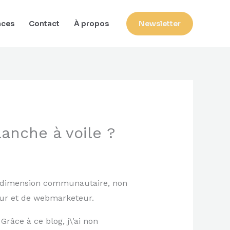
nces
Contact
À propos
Newsletter
anche à voile ?
g à dimension communautaire, non
eur et de webmarketeur.
Grâce à ce blog, j\’ai non