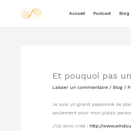
Aller
au
Accueil
Podcast
Blog
contenu
Et pouquoi pas un
Laisser un commentaire
/
Blog
/ P
Je suis un grand passionné de plan
seulement pour mon plaisir perso
J\’ai donc créé :
http://www.winds