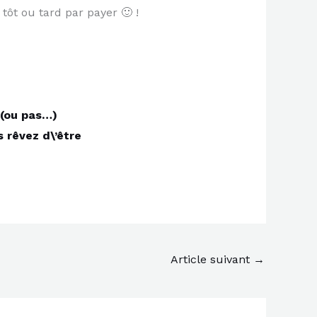
tôt ou tard par payer 🙂 !
 (ou pas…)
s rêvez d\’être
Article suivant
→