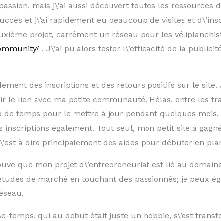
assion, mais j\’ai aussi découvert toutes les ressources
ccès et j\’ai rapidement eu beaucoup de visites et d\’inscr
uxième projet, carrément un réseau pour les véliplanchist
community/
. J\’ai pu alors tester l\’efficacité de la public
dement des inscriptions et des retours positifs sur le site
ir le lien avec ma petite communauté. Hélas, entre les tr
oup de temps pour le mettre à jour pendant quelques mois.
nscriptions également. Tout seul, mon petit site à gagné
c\’est à dire principalement des aides pour débuter en plan
trouve que mon projet d\’entrepreneuriat est lié au domain
es études de marché en touchant des passionnés; je peux é
réseau.
e-temps, qui au debut était juste un hobbie, s\’est tran