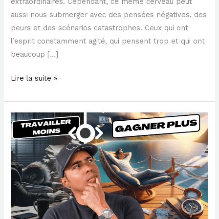
extraordinaires. Cependant, ce même cerveau peut
aussi nous submerger avec des pensées négatives, des
peurs et des scénarios catastrophes. Ceux qui ont
l’esprit constamment agité, qui pensent trop et qui ont
beaucoup […]
Lire la suite »
Comment
être
plus
productif
en
ralentissant
et
en