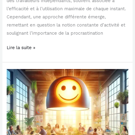
des travailleurs indépendants, souvent associée à
l’efficacité et à l’utilisation maximale de chaque instant.
Cependant, une approche différente émerge,
remettant en question la notion constante d’activité et
soulignant l’importance de la procrastination
Lire la suite »
Le
bonheur
au
travail
:
Comment
être
épanoui