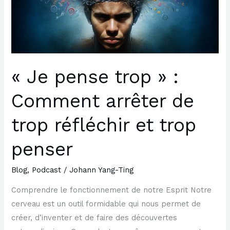
arrêter
de
trop
réfléchir
et
« Je pense trop » :
trop
Comment arrêter de
penser
trop réfléchir et trop
penser
Blog
,
Podcast
/
Johann Yang-Ting
Comprendre le fonctionnement de notre Esprit Notre
cerveau est un outil formidable qui nous permet de
créer, d’inventer et de faire des découvertes