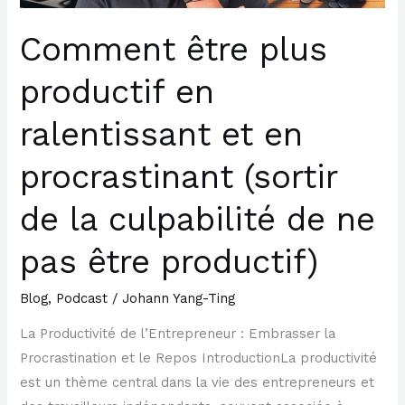
procrastinant
(sortir
Comment être plus
de
productif en
la
culpabilité
ralentissant et en
de
ne
procrastinant (sortir
pas
être
de la culpabilité de ne
productif)
pas être productif)
Blog
,
Podcast
/
Johann Yang-Ting
La Productivité de l’Entrepreneur : Embrasser la
Procrastination et le Repos IntroductionLa productivité
est un thème central dans la vie des entrepreneurs et