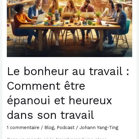
et
heureux
dans
son
travail
Le bonheur au travail :
Comment être
épanoui et heureux
dans son travail
1 commentaire
/
Blog
,
Podcast
/
Johann Yang-Ting