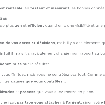
est rentable
, en
testant
et
mesurant
les bonnes donnée
ltat
coup plus
zen
et
efficient
quand on a une visibilité et une p
ce de vos actes et décisions
, mais il y a des éléments 
intuitif
mais il a radicalement changé mon rapport au bu
lâchez prise
sur le résultat.
s, vous l’influez mais vous ne contrôlez pas tout. Comme 
ur les
causes que vous contrôlez
…
bitudes
et
process
que vous allez mettre en place.
il ne faut
pas trop vous attacher à l’argent
, sinon votre