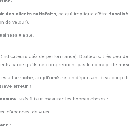
ation.
ir des clients satisfaits
, ce qui implique d’être
focalisé 
on de valeur).
usiness viable.
(indicateurs clés de performance). D’ailleurs, très peu de
dents parce qu’ils ne comprennent pas le concept de
mesu
oses à
l’arrache
, au
pifomètre
, en dépensant beaucoup de 
grave erreur !
mesure.
Mais il faut mesurer les bonnes choses :
kes, d’abonnés, de vues…
ent :