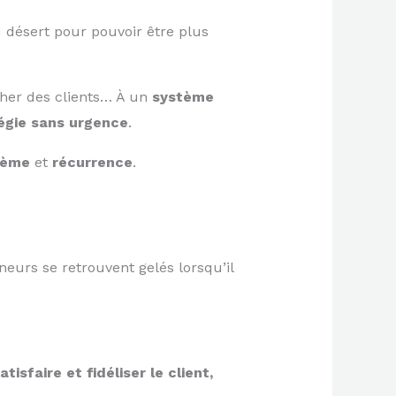
u désert pour pouvoir être plus
rcher des clients… À un
système
tégie sans urgence
.
tème
et
récurrence
.
eurs se retrouvent gelés lorsqu’il
atisfaire et fidéliser le client,