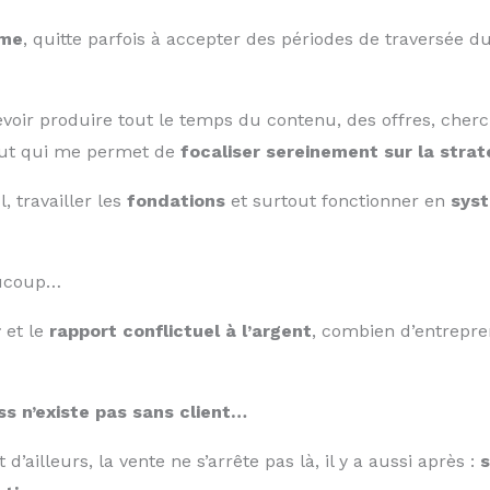
rme
, quitte parfois à accepter des périodes de traversée d
 devoir produire tout le temps du contenu, des offres, che
tout qui me permet de
focaliser sereinement sur la stra
 travailler les
fondations
et surtout fonctionner en
sys
aucoup…
r
et le
rapport conflictuel à l’argent
, combien d’entrepren
ss n’existe pas sans client…
d’ailleurs, la vente ne s’arrête pas là, il y a aussi après :
s