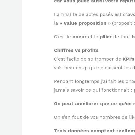
car vous jouez aussi votre réput
La finalité de actes posés est d’
avo
la
« value proposition »
(propositi
C’est le
coeur
et le
pilier
de tout
b
Chiffres vs profits
C’est facile de se tromper de
KPI’s
vois beaucoup qui se cassent les 
Pendant longtemps j’ai fait les ch
jamais savoir ce qui fonctionnait :
On peut améliorer que ce qu’on 
On s’en fout de vos nombres de li
Trois données comptent réellem