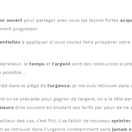
ur ouvert
pour partager avec vous les leçons fortes
acqui
ement progresser.
entielles
à appliquer si vous voulez faire prospérer votr
repreneur, le
temps
et
l’argent
sont des ressources si pré
te possible…
ombé dans le piège de
l’urgence
, je me suis retrouvé dans
 on se précipite pour gagner de l’argent, on a la tête dan
aleurs
(très souvent en bradant ses tarifs par peur de ne 
meilleur des cas, c’est fini, il va falloir de nouveau
sprinter
 on se retrouve dans l’urgence constamment sans
jamais so