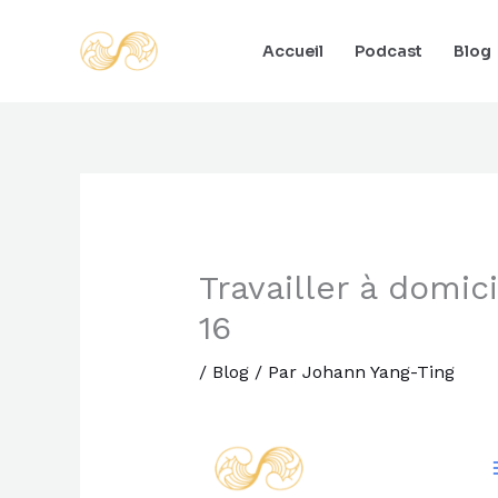
Aller
au
Accueil
Podcast
Blog
contenu
Travailler à domi
16
/
Blog
/ Par
Johann Yang-Ting