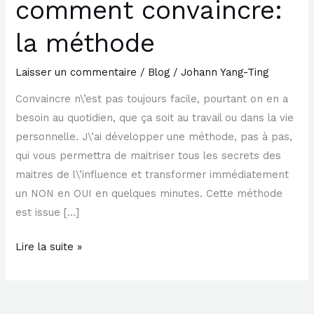
comment convaincre:
et
comment
la méthode
convaincre:
la
Laisser un commentaire
/
Blog
/
Johann Yang-Ting
méthode
Convaincre n\’est pas toujours facile, pourtant on en a
besoin au quotidien, que ça soit au travail ou dans la vie
personnelle. J\’ai développer une méthode, pas à pas,
qui vous permettra de maitriser tous les secrets des
maitres de l\’influence et transformer immédiatement
un NON en OUI en quelques minutes. Cette méthode
est issue […]
Lire la suite »