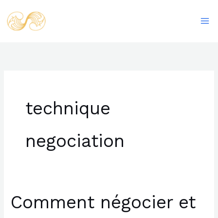
Aller
Ma
au
Me
contenu
technique
negociation
Comment négocier et
Comment
négocier