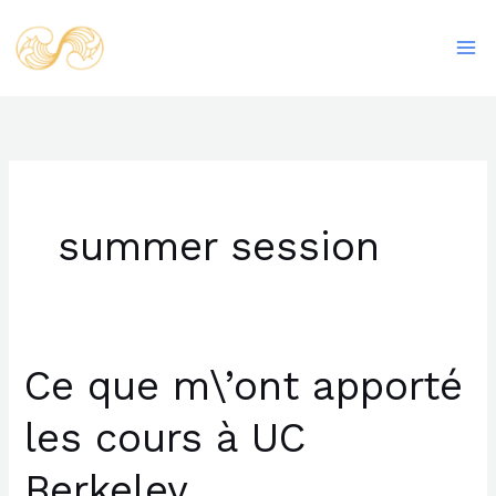
Aller
Ma
au
Me
contenu
summer session
Ce que m\’ont apporté
Ce
que
les cours à UC
m\’ont
apporté
Berkeley
les