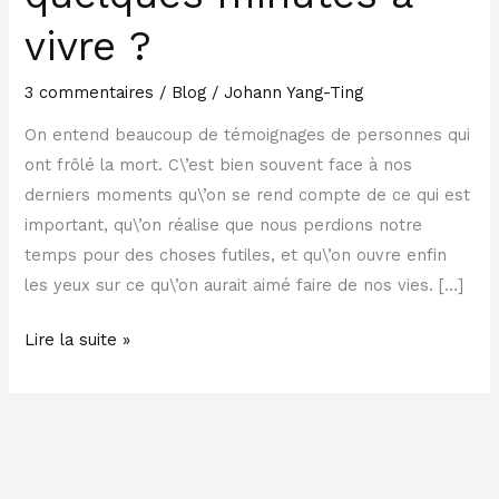
ne
vivre ?
vous
restait
3 commentaires
/
Blog
/
Johann Yang-Ting
que
On entend beaucoup de témoignages de personnes qui
quelques
ont frôlé la mort. C\’est bien souvent face à nos
minutes
derniers moments qu\’on se rend compte de ce qui est
à
important, qu\’on réalise que nous perdions notre
vivre
temps pour des choses futiles, et qu\’on ouvre enfin
?
les yeux sur ce qu\’on aurait aimé faire de nos vies. […]
Lire la suite »