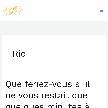
Aller
Ma
au
Me
contenu
Ric
Que feriez-vous si il
Que
feriez-
ne vous restait que
vous
si
quelques minutes à
il