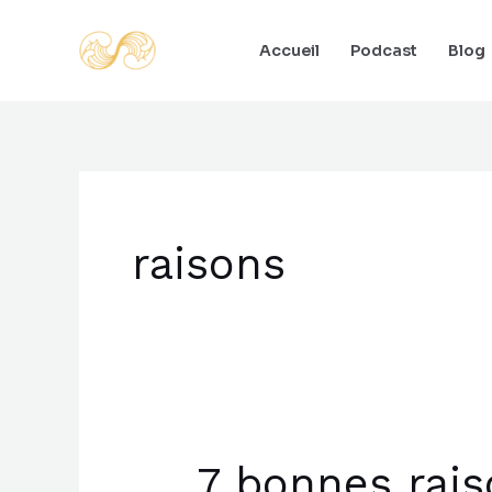
Aller
au
Accueil
Podcast
Blog
contenu
raisons
7 bonnes rais
7