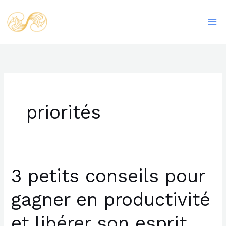
Aller
Ma
au
Me
contenu
priorités
3 petits conseils pour
3
petits
gagner en productivité
conseils
pour
et libérer son esprit
gagner