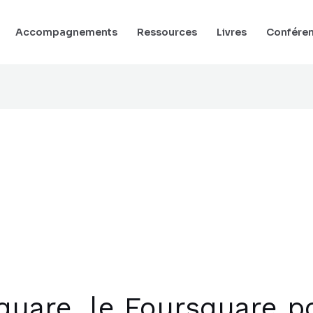
Accompagnements
Ressources
Livres
Confére
quare, le Foursquare p