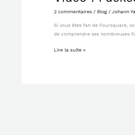
:
Fucksquare,
2 commentaires
/
Blog
/
Johann Y
le
Si vous êtes fan de Foursquare, vo
Foursquare
de comprendre ses nombreuses fonc
pour
le
Lire la suite »
sexe