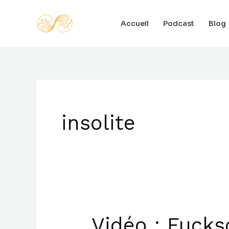
Aller
au
Accueil
Podcast
Blog
contenu
insolite
Vidéo : Fucks
Vidéo