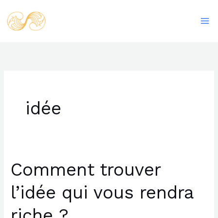
Aller
Ma
au
Me
contenu
idée
Comment trouver
Comment
trouver
l’idée qui vous rendra
l’idée
qui
riche ?
vous