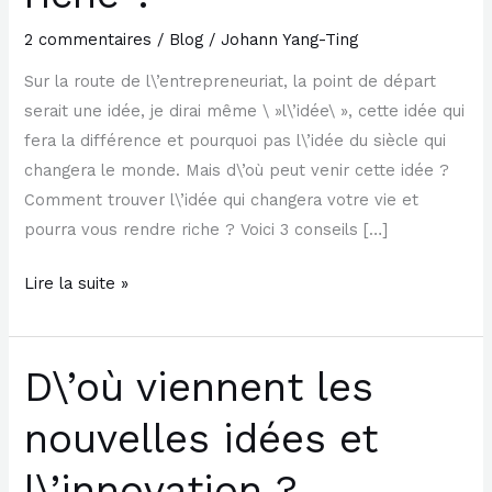
rendra
2 commentaires
/
Blog
/
Johann Yang-Ting
riche
Sur la route de l\’entrepreneuriat, la point de départ
?
serait une idée, je dirai même \ »l\’idée\ », cette idée qui
fera la différence et pourquoi pas l\’idée du siècle qui
changera le monde. Mais d\’où peut venir cette idée ?
Comment trouver l\’idée qui changera votre vie et
pourra vous rendre riche ? Voici 3 conseils […]
Lire la suite »
D\’où viennent les
D\’où
viennent
nouvelles idées et
les
nouvelles
l\’innovation ?