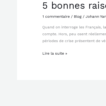
5 bonnes rais
5
bonnes
raisons
1 commentaire
/
Blog
/
Johann Yan
d\’être
Quand on interroge les Français, la
entrepreneur
compte. Hors, peu osent réellement 
périodes de crise présentent de vé
Lire la suite »