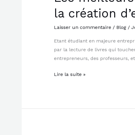
meilleurs
la création d’
livres
pour
Laisser un commentaire
/
Blog
/
J
entreprendre,
partie
Etant étudiant en majeure entrepr
1
par la lecture de livres qui touchen
:
entrepreneurs, des professeurs, et 
la
création
Lire la suite »
d’entreprise