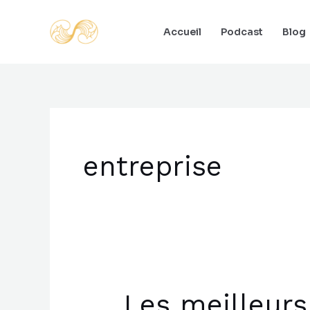
Aller
au
Accueil
Podcast
Blog
contenu
entreprise
Les meilleurs 
Les