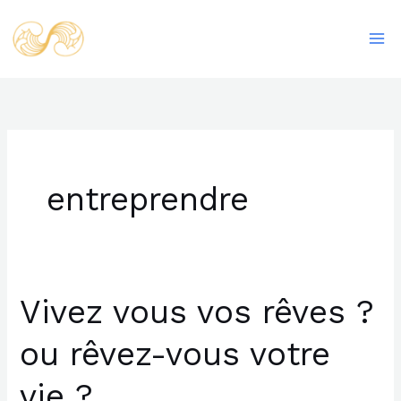
Aller
Ma
au
Me
contenu
entreprendre
Vivez vous vos rêves ?
Vivez
vous
ou rêvez-vous votre
vos
rêves
vie ?
?