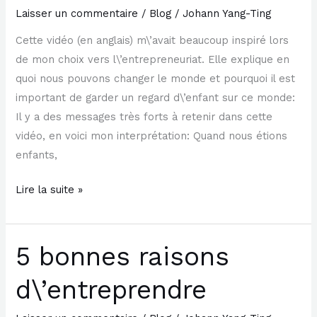
the
Laisser un commentaire
/
Blog
/
Johann Yang-Ting
world
Cette vidéo (en anglais) m\’avait beaucoup inspiré lors
de mon choix vers l\’entrepreneuriat. Elle explique en
quoi nous pouvons changer le monde et pourquoi il est
important de garder un regard d\’enfant sur ce monde:
Il y a des messages très forts à retenir dans cette
vidéo, en voici mon interprétation: Quand nous étions
enfants,
Lire la suite »
5 bonnes raisons
5
bonnes
d\’entreprendre
raisons
d\’entreprendre