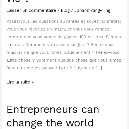
ou
Laisser un commentaire
/
Blog
/
Johann Yang-Ting
rêvez-
Posez-vous les questions suivantes et soyez honnêtes:
vous
Vous vous réveillez un matin, et vous vous rendez-
votre
compte que vous venez de gagner 100 millions d\’euros
vie
au loto… Comment votre vie changera ? Feriez-vous
?
toujours ce que vous faites actuellement ? Feriez-vous
autre chose ? Surement quelque chose que vous aimez
faire ou aimeriez pouvoir faire ? Qu\’est ce […]
Lire la suite »
Entrepreneurs can
Entrepreneurs
can
change the world
change