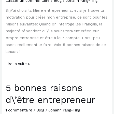
Laisser un commentaire
/
Blog
/
Johann Yang-Ting
Si j\’ai choisi la filière entrepreneuriat et si je trouve la
motivation pour créer mon entreprise, ce sont pour les
raisons suivantes: Quand on interroge les Français, la
majorité répondent qu\’ils souhaiteraient créer leur
propre entreprise et être à leur compte. Hors, peu
osent réellement le faire. Voici 5 bonnes raisons de se
lancer: 1-
Lire la suite »
5 bonnes raisons
5
bonnes
d\’être entrepreneur
raisons
d\’être
1 commentaire
/
Blog
/
Johann Yang-Ting
entrepreneur