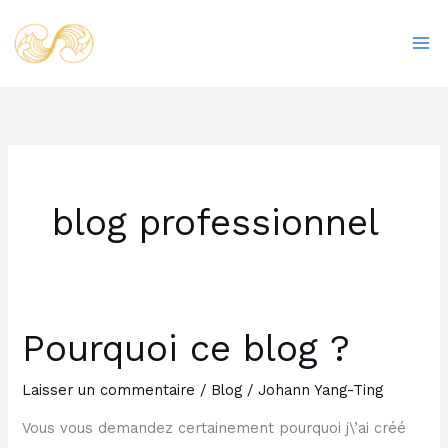
Aller
Ma
au
Me
contenu
blog professionnel
Pourquoi ce blog ?
Pourquoi
ce
Laisser un commentaire
/
Blog
/
Johann Yang-Ting
blog
?
Vous vous demandez certainement pourquoi j\’ai créé