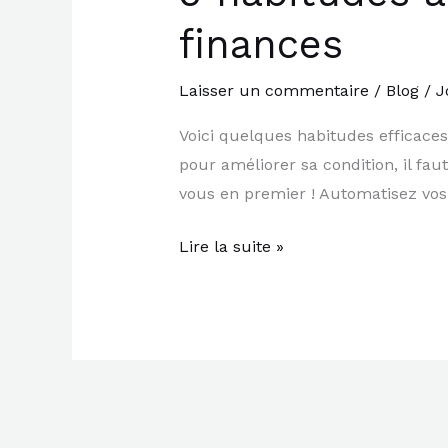
habitudes
finances
à
adopter
Laisser un commentaire
/
Blog
/
J
pour
mieux
Voici quelques habitudes efficaces 
gérer
pour améliorer sa condition, il fau
ses
vous en premier ! Automatisez vo
finances
Lire la suite »