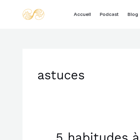
Aller
au
Accueil
Podcast
Blog
contenu
astuces
5 habitudes à
5