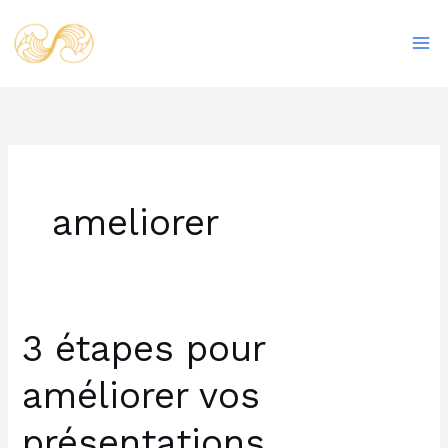
Aller
Ma
au
Me
contenu
ameliorer
3 étapes pour
3
étapes
améliorer vos
pour
améliorer
présentations
vos