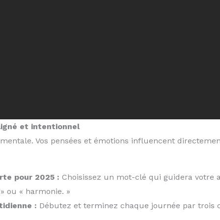
aligné et intentionnel
mentale. Vos pensées et émotions influencent directemen
rte pour 2025 :
Choisissez un mot-clé qui guidera votre 
 » ou « harmonie. »
tidienne :
Débutez et terminez chaque journée par trois c