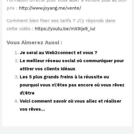
Formation offerte pour vous aider à vendre plus au bon
prix :
http://www.joyang.me/vente/
Comment bien fixer ses tarifs ? J\’y réponds dans
cette vidéo :
https://youtu.be/mX9Ijx9_IuI
Vous Aimerez Aussi :
Je serai au Web2connect et vous ?
Le meilleur réseau social où communiquer pour
attirer vos clients idéaux
Les 5 plus grands freins à la réussite ou
pourquoi vous n\’êtes pas encore où vous rêvez
d\’être
Voici comment savoir où vous allez et réaliser
vos rêves…