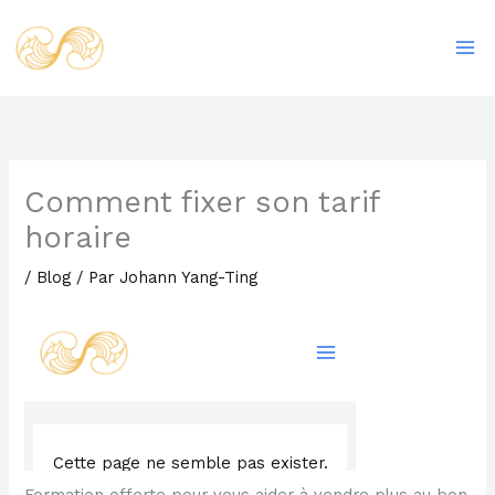
Aller
Ma
au
Me
contenu
Comment fixer son tarif
horaire
/
Blog
/ Par
Johann Yang-Ting