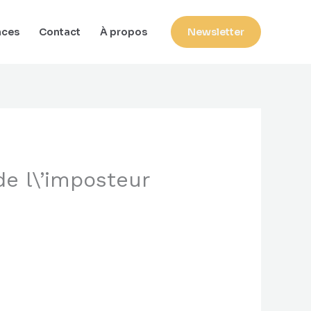
nces
Contact
À propos
Newsletter
e l\’imposteur