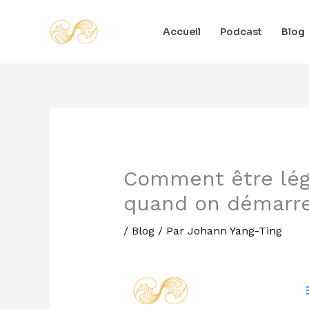
Aller
au
Accueil
Podcast
Blog
contenu
Comment être légi
quand on démarre
/
Blog
/ Par
Johann Yang-Ting