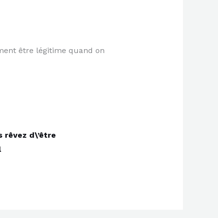
ment être légitime quand on
s rêvez d\’être
l