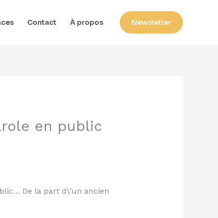
nces
Contact
À propos
Newsletter
arole en public
ublic… De la part d\’un ancien