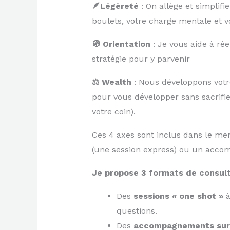
🪶Légèreté
: On allège et simplifi
boulets, votre charge mentale et vo
🧭 Orientation
: Je vous aide à réel
stratégie pour y parvenir
⚖️ Wealth
: Nous développons votre 
pour vous développer sans sacrifie
votre coin).
Ces 4 axes sont inclus dans le men
(une session express) ou un accomp
Je propose 3 formats de consult
Des
sessions « one shot »
à
questions.
Des
accompagnements su