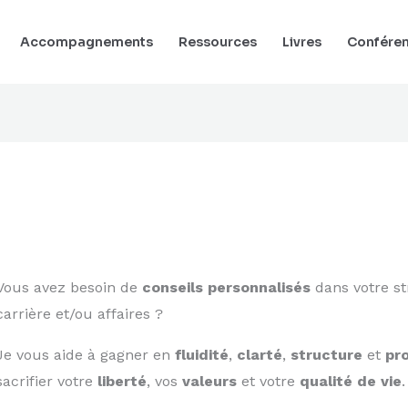
Accompagnements
Ressources
Livres
Confére
Vous avez besoin de
conseils personnalisés
dans votre st
carrière et/ou affaires ?
Je vous aide à gagner en
fluidité
,
clarté
,
structure
et
pr
sacrifier votre
liberté
, vos
valeurs
et votre
qualité de vie
.